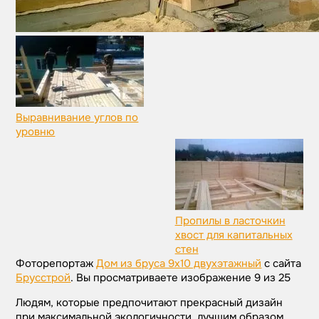
Выравнивание углов по
уровню
Пропилы в ласточкин
хвост для капитальных
стен
Фоторепортаж
Дом из бруса 9х10 двухэтажный
с сайта
Брусстрой
. Вы просматриваете изображение 9 из 25
Людям, которые предпочитают прекрасный дизайн
при максимальной экологичности, лучшим образом